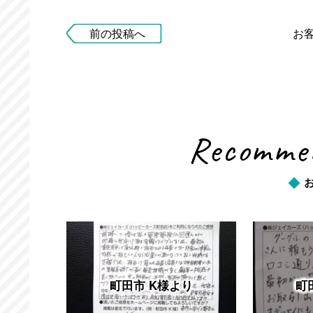
前の投稿へ
お
Recommen
町田市 K様より
町