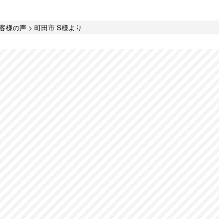
客様の声
>
町田市 S様より