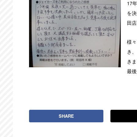
17
を決
田店
様々
き、
きま
最後
SHARE