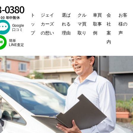
8-0380
ト
ジェイ
選ば
クル
車買
会
お客
：00 年中無休
ッ
カーズ
れる
マ買
取事
社
様の
Google
口コミ
プ
の想い
理由
取り
例
案
声
簡単
内
LINE査定