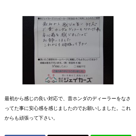
2026.07.05
町田市 I様より
車の買取事例
cases
2026.08.04
【 (株) ジェイカーズ ハッピーカーズ町田店 買取事例 】 トヨ
タプリウスの車買取事例10
2026.08.03
最初から感じの良い対応で、昔ホンダのディーラーをなさ
【 (株) ジェイカーズ ハッピーカーズ町田店 買取事例 】
ってた事に安心感を感じましたのでお願いしました。これ
BMW3シリーズの車買取事例9
からも頑張って下さい。
2026.07.29
【 (株) ジェイカーズ ハッピーカーズ町田店 買取事例 】 ダイ