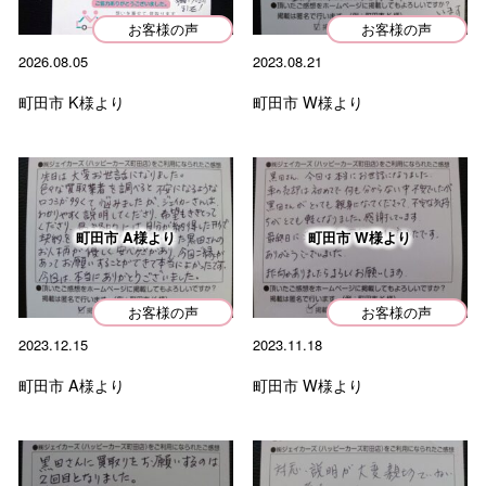
た。…
お客様の声
お客様の声
2026.08.05
2023.08.21
2026.07.05
町田市 K様より
町田市 W様より
町田市 I様より
査定から売却までスムーズで、対応もとても丁寧でした。
手続きも迅速だったのでこちらにお願いして良かったで
す。ありがと…
町田市 A様より
町田市 W様より
カテゴリー
お客様の声
お客様の声
Categorie
2023.12.15
2023.11.18
人気コラム
町田市 A様より
町田市 W様より
お役立ちコラム
車の買取事例