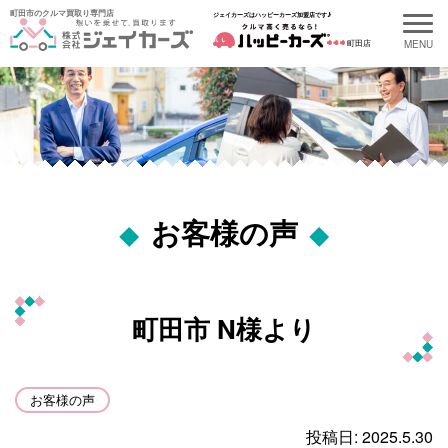
町田市のクルマ買取り専門店
ジェイカーズはハッピーカーズ加盟店です♪
町田店
最新の記事
お客様の声
Recent Entries
2026.08.05
町田市 K様より
町田市 N様より
2026.07.17
町田市 K様より
お客様の声
投稿日: 2025.5.30