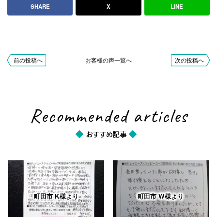
ハツハイゼットカーゴの車買取事例7
SHARE
X
LINE
お客様の声
前の投稿へ
お客様の声一覧へ
次の投稿へ
voice
2026.08.05
町田市 K様より
Recommended articles
前略、この度は私の愛車買取に迅速にかつ的確に対応して
頂き有難うございました。 最初に査定来宅して頂いた時
おすすめ記事
の担当される…
2026.07.17
町田市 K様より
査定や手続きがとてもスムーズでした。説明も分かりやす
町田市 K様より
町田市 W様より
く、親切に対応してくれました。ありがとうございまし