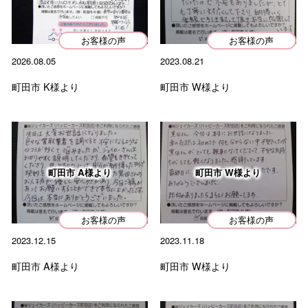
た。…
お客様の声
お客様の声
2026.07.05
2026.08.05
2023.08.21
町田市 I様より
査定から売却までスムーズで、対応もとても丁寧でした。
町田市 K様より
町田市 W様より
手続きも迅速だったのでこちらにお願いして良かったで
す。ありがと…
町田市 A様より
町田市 W様より
カテゴリー
Categorie
お客様の声
お客様の声
2023.12.15
2023.11.18
人気コラム
町田市 A様より
町田市 W様より
お役立ちコラム
車の買取事例