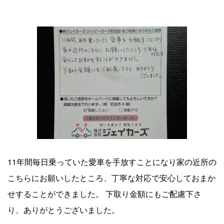
2026.07.05
町田市 I様より
車の買取事例
cases
2026.08.04
【 (株) ジェイカーズ ハッピーカーズ町田店 買取事例 】 トヨ
タプリウスの車買取事例10
2026.08.03
11年間毎日乗っていた愛車を手放すことになり家の近所の
【 (株) ジェイカーズ ハッピーカーズ町田店 買取事例 】
こちらにお願いしたところ、丁寧な対応で安心しておまか
BMW3シリーズの車買取事例9
せすることができました。 下取り金額にもご配慮下さ
2026.07.29
り、ありがとうございました。
【 (株) ジェイカーズ ハッピーカーズ町田店 買取事例 】 ダイ