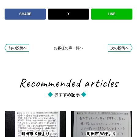
ハツハイゼットカーゴの車買取事例7
SHARE
X
LINE
お客様の声
voice
前の投稿へ
お客様の声一覧へ
次の投稿へ
2026.08.05
町田市 K様より
前略、この度は私の愛車買取に迅速にかつ的確に対応して
Recommended articles
頂き有難うございました。 最初に査定来宅して頂いた時
の担当される…
おすすめ記事
2026.07.17
町田市 K様より
査定や手続きがとてもスムーズでした。説明も分かりやす
く、親切に対応してくれました。ありがとうございまし
町田市 K様より
町田市 W様より