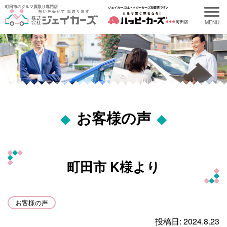
町田市のクルマ買取り専門店
ジェイカーズはハッピーカーズ加盟店です♪
町田店
最新の記事
お客様の声
Recent Entries
2026.08.05
町田市 K様より
町田市 K様より
2026.07.17
町田市 K様より
お客様の声
投稿日: 2024.8.23