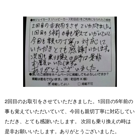
2026.07.05
町田市 I様より
車の買取事例
cases
2026.08.04
【 (株) ジェイカーズ ハッピーカーズ町田店 買取事例 】 トヨ
タプリウスの車買取事例10
2026.08.03
2回目のお取引をさせていただきました。1回目の5年前の
【 (株) ジェイカーズ ハッピーカーズ町田店 買取事例 】
事も覚えていただいていて、今回も親切丁寧に対応してい
BMW3シリーズの車買取事例9
ただき、とても感謝いたします。 次回も乗り換えの時は
2026.07.29
是非お願いいたします。ありがとうございました。
【 (株) ジェイカーズ ハッピーカーズ町田店 買取事例 】 ダイ