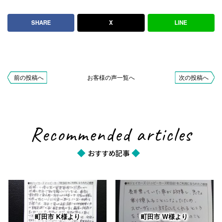
ハツハイゼットカーゴの車買取事例7
SHARE
X
LINE
お客様の声
voice
前の投稿へ
お客様の声一覧へ
次の投稿へ
2026.08.05
町田市 K様より
前略、この度は私の愛車買取に迅速にかつ的確に対応して
Recommended articles
頂き有難うございました。 最初に査定来宅して頂いた時
の担当される…
おすすめ記事
2026.07.17
町田市 K様より
査定や手続きがとてもスムーズでした。説明も分かりやす
く、親切に対応してくれました。ありがとうございまし
町田市 K様より
町田市 W様より