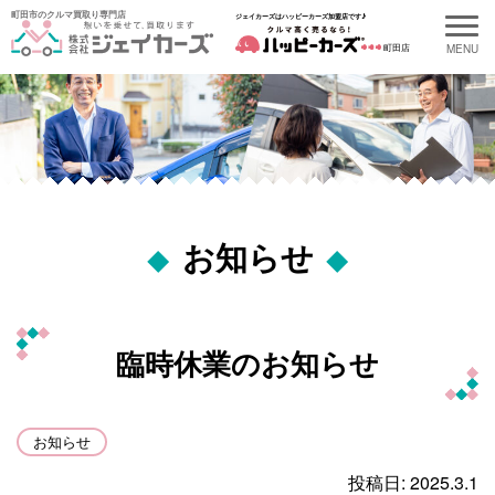
町田市のクルマ買取り専門店
ジェイカーズはハッピーカーズ加盟店です♪
町田店
最新の記事
お知らせ
Recent Entries
2026.08.05
町田市 K様より
臨時休業のお知らせ
2026.07.17
町田市 K様より
お知らせ
投稿日: 2025.3.1