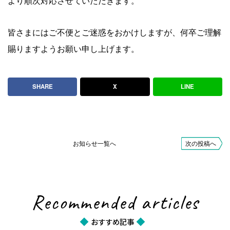
より順次対応させていただきます。
ハツハイゼットカーゴの車買取事例7
皆さまにはご不便とご迷惑をおかけしますが、何卒ご理解
賜りますようお願い申し上げます。
お客様の声
voice
SHARE
X
LINE
2026.08.05
町田市 K様より
前略、この度は私の愛車買取に迅速にかつ的確に対応して
頂き有難うございました。 最初に査定来宅して頂いた時
お知らせ一覧へ
次の投稿へ
の担当される…
2026.07.17
町田市 K様より
Recommended articles
査定や手続きがとてもスムーズでした。説明も分かりやす
おすすめ記事
く、親切に対応してくれました。ありがとうございまし