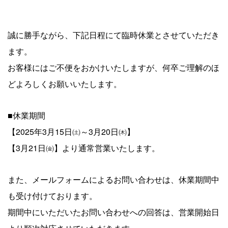
2026.07.05
町田市 I様より
誠に勝手ながら、下記日程にて臨時休業とさせていただき
ます。
車の買取事例
お客様にはご不便をおかけいたしますが、何卒ご理解のほ
cases
どよろしくお願いいたします。
2026.08.04
■休業期間
【 (株) ジェイカーズ ハッピーカーズ町田店 買取事例 】 トヨ
タプリウスの車買取事例10
【2025年3月15日㈯～3月20日㈭】
【3月21日㈮】より通常営業いたします。
2026.08.03
【 (株) ジェイカーズ ハッピーカーズ町田店 買取事例 】
また、メールフォームによるお問い合わせは、休業期間中
BMW3シリーズの車買取事例9
も受け付けております。
2026.07.29
期間中にいただいたお問い合わせへの回答は、営業開始日
【 (株) ジェイカーズ ハッピーカーズ町田店 買取事例 】 ダイ