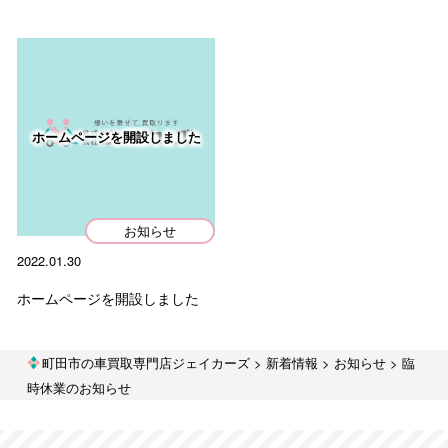
た。…
2026.07.05
町田市 I様より
査定から売却までスムーズで、対応もとても丁寧でした。
ホームページを開設しました
手続きも迅速だったのでこちらにお願いして良かったで
す。ありがと…
お知らせ
2022.01.30
カテゴリー
ホームページを開設しました
Categorie
人気コラム
町田市の車買取専門店ジェイカーズ
>
新着情報
>
お知らせ
>
臨
お役立ちコラム
時休業のお知らせ
車の買取事例