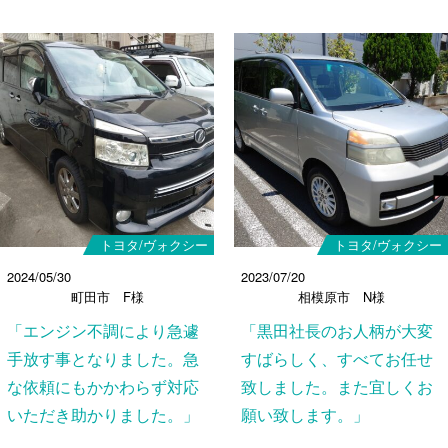
トヨタ/ヴォクシー
トヨタ/ヴォクシー
2024/05/30
2023/07/20
町田市 F様
相模原市 N様
「エンジン不調により急遽
「黒田社長のお人柄が大変
手放す事となりました。急
すばらしく、すべてお任せ
な依頼にもかかわらず対応
致しました。また宜しくお
いただき助かりました。」
願い致します。」