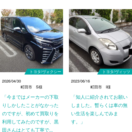
トヨタ/ヴォクシー
トヨタ/ヴィッツ
2026/04/30
2023/06/16
町田市 S様
町田市 I様
「今まではメーカーの下取
「知人に紹介されてお願い
りしかしたことがなかった
しました。暫らくは車の無
のですが、初めて買取りを
い生活を楽しんでみま
利用してみたのですが、黒
す。」
田さんはとても丁寧で...