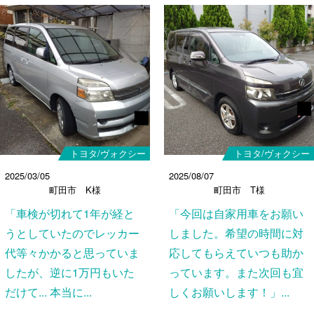
トヨタ/ヴォクシー
トヨタ/ヴォクシー
2025/03/05
2025/08/07
町田市 K様
町田市 T様
「車検が切れて1年が経と
「今回は自家用車をお願い
うとしていたのでレッカー
しました。希望の時間に対
代等々かかると思っていま
応してもらえていつも助か
したが、逆に1万円もいた
っています。また次回も宜
だけて... 本当に...
しくお願いします！」...