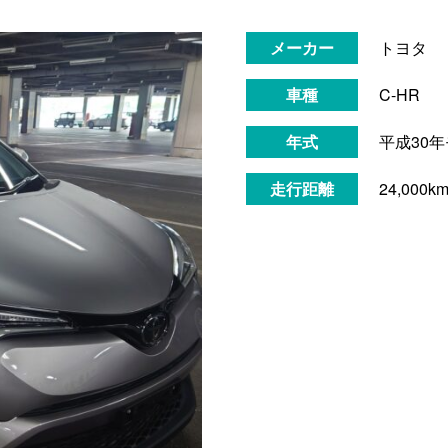
メーカー
トヨタ
車種
C-HR
年式
平成30
走行距離
24,000k