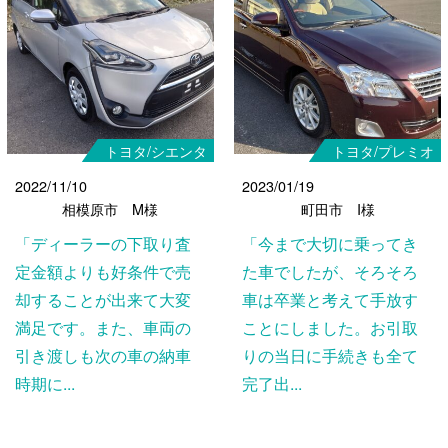
トヨタ/シエンタ
トヨタ/プレミオ
2022/11/10
2023/01/19
相模原市 M様
町田市 I様
「ディーラーの下取り査
「今まで大切に乗ってき
定金額よりも好条件で売
た車でしたが、そろそろ
却することが出来て大変
車は卒業と考えて手放す
満足です。また、車両の
ことにしました。お引取
引き渡しも次の車の納車
りの当日に手続きも全て
時期に...
完了出...