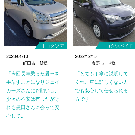
トヨタ/ノア
トヨタ/スペイド
2023/01/13
2022/12/15
町田市 M様
秦野市 K様
「今回長年乗った愛車を
「とても丁寧に説明して
手放すことになりジェイ
くれ、車に詳しくない人
カーズさんにお願いし、
でも安心して任せられる
少々の不安は有ったがそ
方です！」
れも黒田さんに会って安
心して...