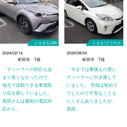
トヨタ/C-HR
トヨタ/プリウス
2024/02/14
2026/08/04
町田市 T様
町田市 T様
「ディーラーの対応もあ
「今までは乗換えの度に
まり良くなかったので、
ディーラーに引き渡して
地元で信頼できる車買取
いました。 売却は初めて
り店を探していました。
でしたので不安なことも
黒田さんは最初の電話対
たくさんありましたが、
応から...
黒田...