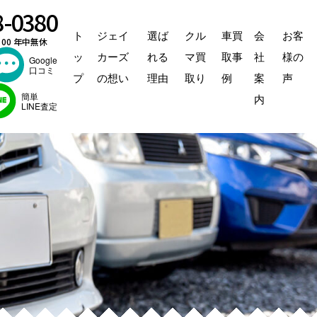
8-0380
ト
ジェイ
選ば
クル
車買
会
お客
：00 年中無休
ッ
カーズ
れる
マ買
取事
社
様の
Google
口コミ
プ
の想い
理由
取り
例
案
声
簡単
内
LINE査定