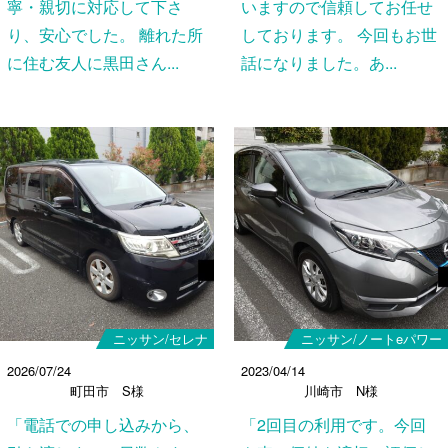
寧・親切に対応して下さ
いますので信頼してお任せ
り、安心でした。 離れた所
しております。 今回もお世
に住む友人に黒田さん...
話になりました。あ...
ニッサン/セレナ
ニッサン/ノートeパワー
2026/07/24
2023/04/14
町田市 S様
川崎市 N様
「電話での申し込みから、
「2回目の利用です。今回