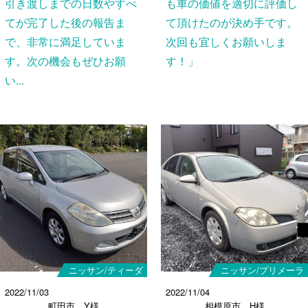
引き渡しまでの日数やすべ
も車の価値を適切に評価し
てが完了した後の報告ま
て頂けたのが決め手です。
で、非常に満足していま
次回も宜しくお願いしま
す。次の機会もぜひお願
す！」
い...
ニッサン/ティーダ
ニッサン/プリメーラ
2022/11/03
2022/11/04
町田市 Y様
相模原市 H様