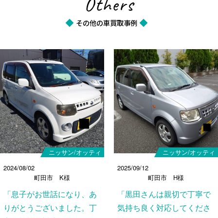
Others
その他の車買取事例
ニッサン/オッティ
ニッサン/オッティ
2024/08/02
2025/09/12
町田市 K様
町田市 H様
「息子がお世話になり、あ
「黒田さんは親切で丁寧で
りがとうございました。丁
気持ち良く対応してくださ