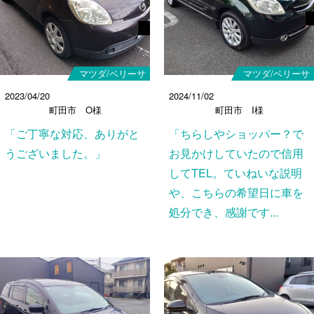
マツダ/ベリーサ
マツダ/ベリーサ
2023/04/20
2024/11/02
町田市 O様
町田市 I様
「ご丁寧な対応、ありがと
「ちらしやショッパー？で
うございました。」
お見かけしていたので信用
してTEL。ていねいな説明
や、こちらの希望日に車を
処分でき、感謝です...