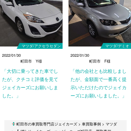
マツダ/アクセラセダン
マツダ/デミオ
2022/01/30
2022/01/30
町田市 Y様
町田市 F様
「大切に乗ってきた車でし
「他の会社とも比較しまし
たが、クチコミ評価を見て
たが、金額面で一番高く提
ジェイカーズにお願いしま
示いただけたのでジェイカ
した。」
ーズにお願いしました。」
町田市の車買取専門店ジェイカーズ
>
車買取事例
>
マツダ