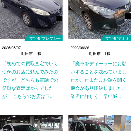
マツダ/プレマシー
マツダ/デミオ
2026/05/07
2023/06/28
町田市 I様
町田市 T様
「初めての買取査定でいく
「廃車をディーラーにお願
つかのお店に頼んでみたの
いすることを決めていまし
ですが、どちらも電話での
たが、たまたまお話を聞く
簡単な査定ばかりでした
機会があり即決しました。
が、 こちらのお店はラ...
業界に詳しく、早い誠...