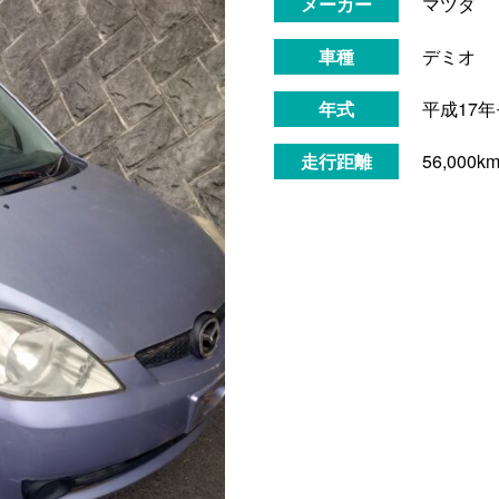
メーカー
マツダ
車種
デミオ
年式
平成17
走行距離
56,000k