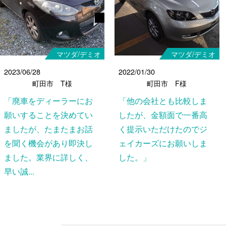
マツダ/デミオ
マツダ/デミオ
2023/06/28
2022/01/30
町田市 T様
町田市 F様
「廃車をディーラーにお
「他の会社とも比較しま
願いすることを決めてい
したが、金額面で一番高
ましたが、たまたまお話
く提示いただけたのでジ
を聞く機会があり即決し
ェイカーズにお願いしま
ました。業界に詳しく、
した。」
早い誠...