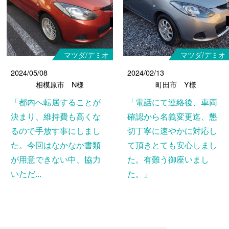
マツダ/デミオ
マツダ/デミオ
2024/05/08
2024/02/13
相模原市 N様
町田市 Y様
「都内へ転居することが
「電話にて連絡後、車両
決まり、維持費も高くな
確認から名義変更迄、懇
るので手放す事にしまし
切丁寧に速やかに対応し
た。今回はなかなか書類
て頂きとても安心しまし
が用意できない中、協力
た。有難う御座いまし
いただ...
た。」