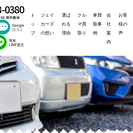
8-0380
ト
ジェイ
選ば
クル
車買
会
お客
：00 年中無休
ッ
カーズ
れる
マ買
取事
社
様の
Google
口コミ
プ
の想い
理由
取り
例
案
声
簡単
内
LINE査定