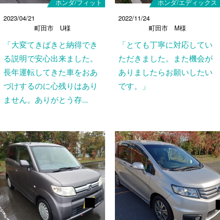
ホンダ/フィット
ホンダ/エディックス
2023/04/21
2022/11/24
町田市 U様
町田市 M様
「大変てきぱきと納得でき
「とても丁寧に対応してい
る説明で安心出来ました。
ただきました。また機会が
長年運転してきた車をおあ
ありましたらお願いしたい
づけするのに心残りはあり
です。」
ません。ありがとう存...