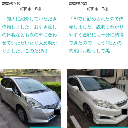
2025/07/10
2026/07/23
町田市 F様
町田市 T様
「知人に紹介していただき
「AIでお勧めされたので依
依頼しました。お引き渡し
頼しました。説明も分かり
の日程なども次の車に合わ
やすく金額にも十分に納得
せていただいたり大変助か
できたので、もう1社との
りました。このたびは...
約束はお断りして黒...