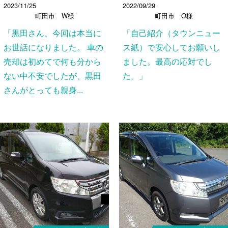
2023/11/25
2022/09/29
町田市 W様
町田市 O様
「黒田さん、今回は本当に
「自己紹介（タウンニュー
お世話になりました。 車の
ス紙）で安心してお願いし
売却は初めてで何も分から
ました。最高の応対でし
ない中不安でしたが、黒田
た。」
さんがとっても親身...