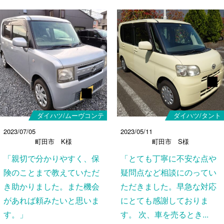
ダイハツ/ムーヴコンテ
ダイハツ/タント
2023/07/05
2023/05/11
町田市 K様
町田市 S様
「親切で分かりやすく、保
「とても丁寧に不安な点や
険のことまで教えていただ
疑問点など相談にのってい
き助かりました。また機会
ただきました。早急な対応
があれば頼みたいと思いま
にとても感謝しておりま
す。」
す。 次、車を売るとき...