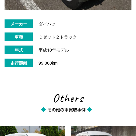
ダイハツ
メーカー
ミゼット２トラック
車種
平成10年モデル
年式
99,000km
走行距離
Others
その他の車買取事例