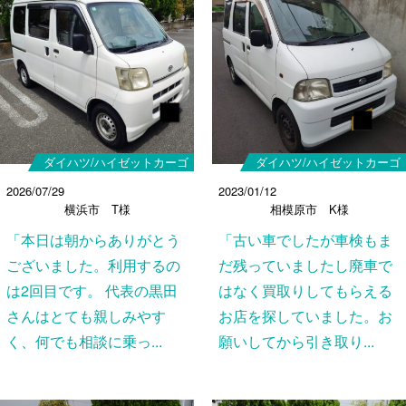
ダイハツ/ハイゼットカーゴ
ダイハツ/ハイゼットカーゴ
2026/07/29
2023/01/12
横浜市 T様
相模原市 K様
「本日は朝からありがとう
「古い車でしたが車検もま
ございました。利用するの
だ残っていましたし廃車で
は2回目です。 代表の黒田
はなく買取りしてもらえる
さんはとても親しみやす
お店を探していました。お
く、何でも相談に乗っ...
願いしてから引き取り...