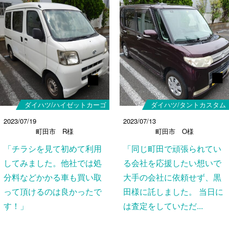
ダイハツ/ハイゼットカーゴ
ダイハツ/タントカスタム
2023/07/19
2023/07/13
町田市 R様
町田市 O様
「チラシを見て初めて利用
「同じ町田で頑張られてい
してみました。他社では処
る会社を応援したい想いで
分料などかかる車も買い取
大手の会社に依頼せず、黒
って頂けるのは良かったで
田様に託しました。 当日に
す！」
は査定をしていただ...