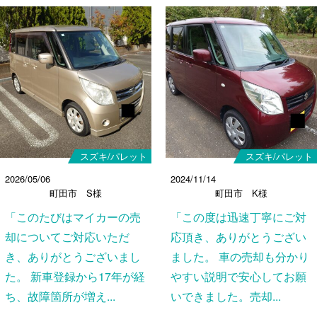
スズキ/パレット
スズキ/パレット
2026/05/06
2024/11/14
町田市 S様
町田市 K様
「このたびはマイカーの売
「この度は迅速丁寧にご対
却についてご対応いただ
応頂き、ありがとうござい
き、ありがとうございまし
ました。 車の売却も分かり
た。 新車登録から17年が経
やすい説明で安心してお願
ち、故障箇所が増え...
いできました。売却...